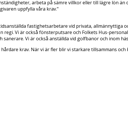
tändigheter, arbeta på sämre villkor eller till lägre lön än 
sgivaren uppfylla våra krav."
dsanställda fastighetsarbetare vid privata, allmännyttiga o
gen regi. Vi är också fönsterputsare och Folkets Hus-perso
ch sanerare. Vi är också anställda vid golfbanor och inom hä
hårdare krav. När vi är fler blir vi starkare tillsammans oc