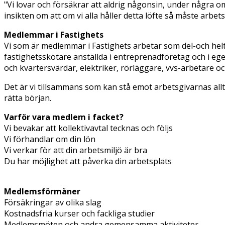
"Vi lovar och försäkrar att aldrig någonsin, under några oms
insikten om att om vi alla håller detta löfte så måste arbet
Medlemmar i Fastighets
Vi som är medlemmar i Fastighets arbetar som del-och helti
fastighetsskötare anställda i entreprenadföretag och i e
och kvartersvärdar, elektriker, rörläggare, vvs-arbetare o
Det är vi tillsammans som kan stå emot arbetsgivarnas allt 
rätta början.
Varför vara medlem i facket?
Vi bevakar att kollektivavtal tecknas och följs
Vi förhandlar om din lön
Vi verkar för att din arbetsmiljö är bra
Du har möjlighet att påverka din arbetsplats
Medlemsförmåner
Försäkringar av olika slag
Kostnadsfria kurser och fackliga studier
Medlemsmöten och andra gemensamma aktiviteter