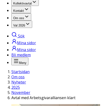
Kollektivavtal
Kontakt
Om oss
Val 2026
Sök
Mina sidor
Mina sidor
Bli medlem
Meny
Startsidan
Om oss
Nyheter
2025
November
Avtal med Arbetsgivaralliansen klart