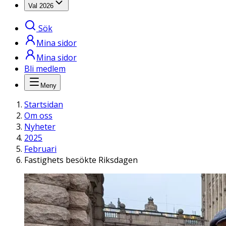
Val 2026
Sök
Mina sidor
Mina sidor
Bli medlem
Meny
Startsidan
Om oss
Nyheter
2025
Februari
Fastighets besökte Riksdagen