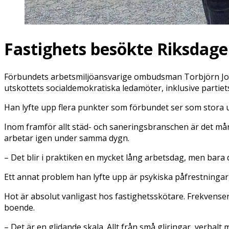
Fastighets besökte Riksdag
Förbundets arbetsmiljöansvarige ombudsman Torbjörn Jons
utskottets socialdemokratiska ledamöter, inklusive partiet
Han lyfte upp flera punkter som förbundet ser som stora 
Inom framför allt städ- och saneringsbranschen är det mån
arbetar igen under samma dygn.
– Det blir i praktiken en mycket lång arbetsdag, men bara d
Ett annat problem han lyfte upp är psykiska påfrestningar
Hot är absolut vanligast hos fastighetsskötare. Frekvense
boende.
– Det är en glidande skala. Allt från små gliringar, verbalt