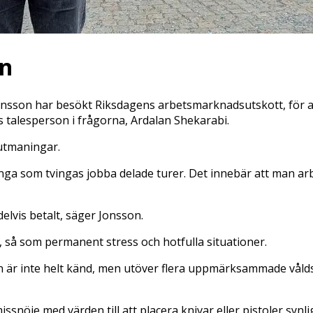
en
son har besökt Riksdagens arbetsmarknadsutskott, för att
s talesperson i frågorna, Ardalan Shekarabi.
utmaningar.
ga som tvingas jobba delade turer. Det innebär att man arbe
elvis betalt, säger Jonsson.
, så som permanent stress och hotfulla situationer.
n är inte helt känd, men utöver flera uppmärksammade våldsd
 missnöje med värden till att placera knivar eller pistoler sy