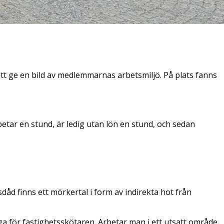
 ge en bild av medlemmarnas arbetsmiljö. På plats fanns
tar en stund, är ledig utan lön en stund, och sedan
åd finns ett mörkertal i form av indirekta hot från
nliga för fastighetsskötaren. Arbetar man i ett utsatt område