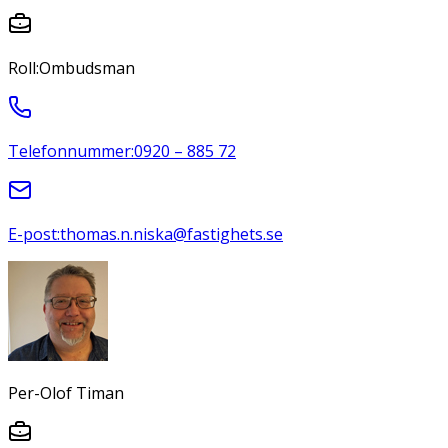
Roll:
Ombudsman
Telefonnummer:
0920 – 885 72
E-post:
thomas.n.niska@fastighets.se
Per-Olof Timan