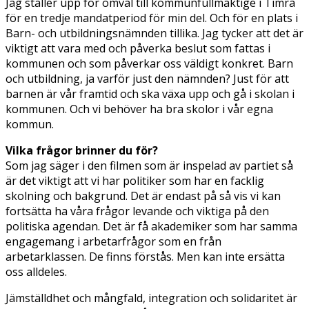
Jag ställer upp för omval till kommunfullmäktige i Timrå
för en tredje mandatperiod för min del. Och för en plats i
Barn- och utbildningsnämnden tillika. Jag tycker att det är
viktigt att vara med och påverka beslut som fattas i
kommunen och som påverkar oss väldigt konkret. Barn
och utbildning, ja varför just den nämnden? Just för att
barnen är vår framtid och ska växa upp och gå i skolan i
kommunen. Och vi behöver ha bra skolor i vår egna
kommun.
Vilka frågor brinner du för?
Som jag säger i den filmen som är inspelad av partiet så
är det viktigt att vi har politiker som har en facklig
skolning och bakgrund. Det är endast på så vis vi kan
fortsätta ha våra frågor levande och viktiga på den
politiska agendan. Det är få akademiker som har samma
engagemang i arbetarfrågor som en från
arbetarklassen. De finns förstås. Men kan inte ersätta
oss alldeles.
Jämställdhet och mångfald, integration och solidaritet är