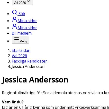
Val 2026
Sök
Mina sidor
Mina sidor
Bli medlem
Meny
Startsidan
Val 2026
Fackliga kandidater
Jessica Andersson
Jessica Andersson
Regionfullmäktige för Socialdemokraternas nordvästra kre
Vem är du?
Jag är en 61 årig kvinna som under mitt yrkesverksamma liv 