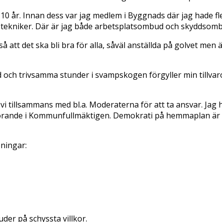
a 10 år. Innan dess var jag medlem i Byggnads där jag hade f
ekniker. Där är jag både arbetsplatsombud och skyddsomb
s så att det ska bli bra för alla, såväl anställda på golvet me
d och trivsamma stunder i svampskogen förgyller min tillvaro
r vi tillsammans med bl.a. Moderaterna för att ta ansvar. Ja
rande i Kommunfullmäktigen. Demokrati på hemmaplan är det
eningar:
juder på schyssta villkor.