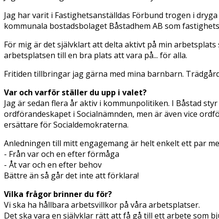
Jag har varit i Fastighetsanställdas Förbund trogen i dryg
kommunala bostadsbolaget Båstadhem AB som fastighetst
För mig är det självklart att delta aktivt på min arbetsplat
arbetsplatsen till en bra plats att vara på... för alla.
Fritiden tillbringar jag gärna med mina barnbarn. Trädgår
Var och varför ställer du upp i valet?
Jag är sedan flera år aktiv i kommunpolitiken. I Båstad sty
ordförandeskapet i Socialnämnden, men är även vice ordfö
ersättare för Socialdemokraterna.
Anledningen till mitt engagemang är helt enkelt ett par m
- Från var och en efter förmåga
- Åt var och en efter behov
Bättre än så går det inte att förklara!
Vilka frågor brinner du för?
Vi ska ha hållbara arbetsvillkor på våra arbetsplatser.
Det ska vara en självklar rätt att få gå till ett arbete som b