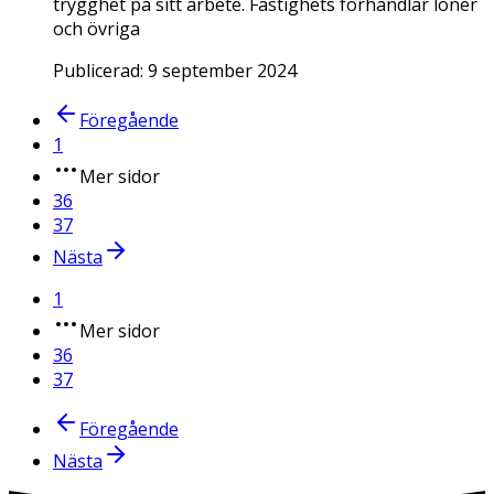
trygghet på sitt arbete. Fastighets förhandlar löner
och övriga
Publicerad:
9 september 2024
Föregående
1
Mer sidor
36
37
Nästa
1
Mer sidor
36
37
Föregående
Nästa