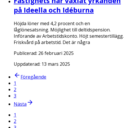
Fastighets har växlat yrkanden
på Ideella och Idéburna
Höjda löner med 4,2 procent och en
låglönesatsning. Möjlighet till deltidspension.
Införande av Arbetstidskonto. Höjt semestertillägg.
Friskvård på arbetstid. Det är några
Publicerad:
26 februari 2025
Uppdaterad:
13 mars 2025
Föregående
1
2
3
Nästa
1
2
3