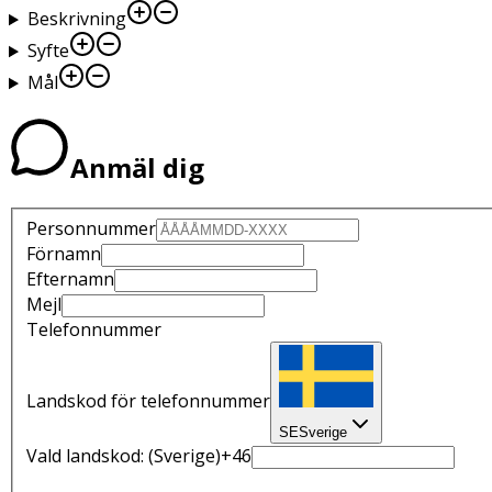
Beskrivning
Syfte
Mål
Anmäl dig
Personnummer
Förnamn
Efternamn
Mejl
Telefonnummer
Landskod för telefonnummer
SE
Sverige
Vald landskod:
(Sverige)
+46