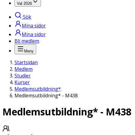
Val 2026
Sök
Mina sidor
Mina sidor
Bli medlem
Meny
Startsidan
Medlem
Studier
Kurser
Medlemsutbildning*
Medlemsutbildning* - M438
Medlemsutbildning* - M438